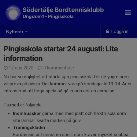
Södertälje Bordtennisklubb
Ungdom1 - Pingisskola
Logga in
Nyheter
Pingisskola startar 24 augusti: Lite
information
12 aug 2025
0 kommentarer
Nu har vi möjlighet att starta upp pingisskola för de yngre som
vill prova på pingis. Det kommer vara på söndagar kl.13-14. Är ni
intresserad att börja spela så gå in och gör en anmälan.
Ta med er följande:
Inomhusskor
gärna med med platt och halkfri sula som
inte lämnar svarta märken på golv.
Träningskläder
Bordtennis är främst en sport som kräver mycket snabba