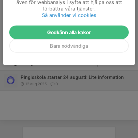
och be dem anmäla sig via vår hemsida.
även för webbanalys i syfte att hjälpa oss att
förbättra våra tjänster.
Vänligen.
Så använder vi cookies
Tränarna
Dela nyhet
Godkänn alla kakor
Bara nödvändiga
Tidigare nyheter
Pingisskola startar 24 augusti: Lite information
12 aug 2025
0