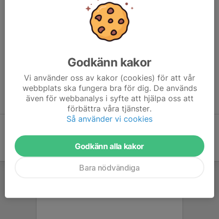
Den 12 maj hölls ungdomsavslutning för våra ungdomar. Ca 50
ungdomar var på plats och ungefär lika många föräldrar och
anhöriga.
De bjöds på femkamp och tipsrunda. Därefter prisutdelning från
Godkänn kakor
KM pojkar 9, 11, 13 och 15.
Årets spelare Cizar fick pris. De bjöds även på fika samt
Vi använder oss av kakor (cookies) för att vår
webbplats ska fungera bra för dig. De används
information om nästa termin.
även för webbanalys i syfte att hjälpa oss att
Ett mycket lyckad avslutning. Trevlig sommar önskar vi er alla!
förbättra våra tjänster.
Så använder vi cookies
Godkänn alla kakor
Bara nödvändiga