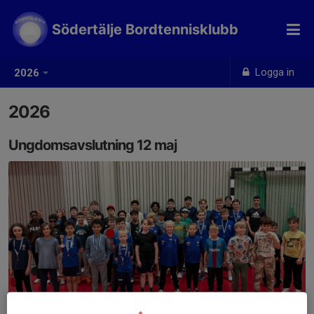
Södertälje Bordtennisklubb
Logga in
2026
2026
Ungdomsavslutning 12 maj